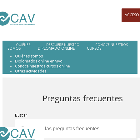
ACCESO
SOMOS
DIPLOMADO ONLINE
CURSOS
Quiénes somos
Diplomados online en vivo
Conoce nuestros cursos online
Otras actividades
Preguntas frecuentes