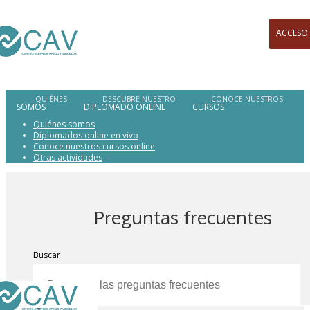
ACCESO
SOMOS
DIPLOMADO ONLINE
CURSOS
Quiénes somos
Diplomados online en vivo
Conoce nuestros cursos online
Otras actividades
Preguntas frecuentes